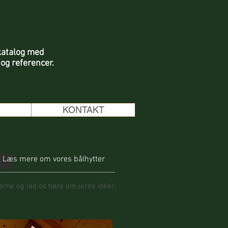
katalog med
 og referencer.
N
KONTAKT
Læs mere om vores bålhytter
erne og lad os høre om jeres idéer.