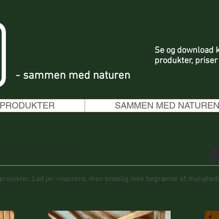
Se og download 
produkter, priser
- sammen med naturen
PRODUKTER
SAMMEN MED NATURE
 8-kantede hytter
projekter. Lad jer inspirere, men endelig ikke begrænse af mulighed