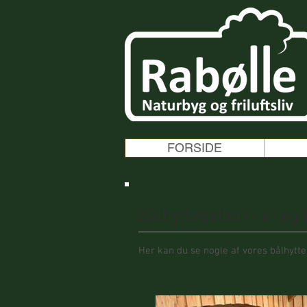
FORSIDE
Bålhyttegalleri - 6- og
Her kan du se nogle af vores bålhytte