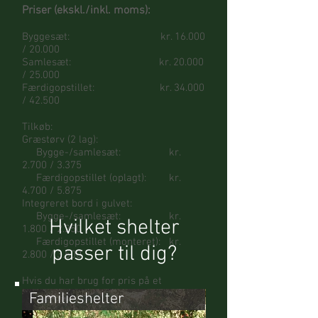
Priser (ekskl./inkl. moms):
Byggesæt: kr. 16.000
/ 20.000
Samlesæt: kr. 20.000
/ 25.000
Færdigopstillet: kr. 34.000
/ 42.500
Tilkøb:
Græstørv (2 lag):
Bygge-/samlesæt: kr.
2.700 / 3.375
Færdigopstillet (oplagt): kr.
4.700 / 5.875
Integreret bord i gulvet:
Bygge-/samlesæt: kr.
Hvilket shelter
1.800 / 2.250
Færdigopstillet (monteret): kr.
passer til dig?
2.800 / 3.500
Hvis du har brug for pris på et
kalmarshelter med andre mål eller
Familieshelter
specifikationer, giver vi gerne et tilbud.