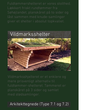
Fuldtømmershelteret er vores stolthed.
Lækkert friskt rundtømmer fra
Søhøjlandet, planskåret på to sider og
låst sammen med knude-samlinger
giver et shelter i absolut topkvaliet.
Vildmarksshelter
Vildmarksshjelteret er et enklere og
mere prisvenligt alternativ til
fuldtømmer-shelteret. Tømmeret er
planskåret på 3 sider og samlet
med stødsamlinger.
Arkitekttegnede (Type 7.1 og 7.2)