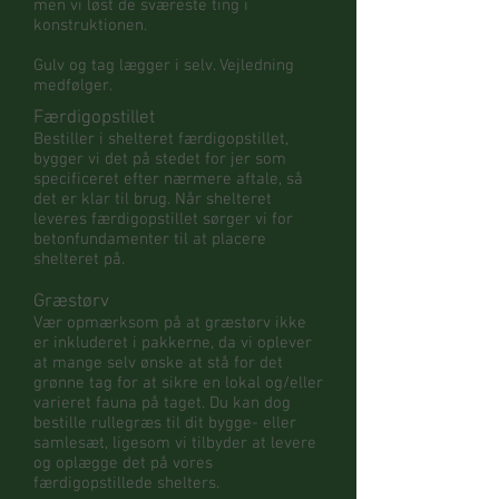
men vi løst de sværeste ting i
konstruktionen.
Gulv og tag lægger i selv. Vejledning
medfølger.
Færdigopstillet
Bestiller i shelteret færdigopstillet,
bygger vi det på stedet for jer som
specificeret efter nærmere aftale, så
det er klar til brug. Når shelteret
leveres færdigopstillet sørger vi for
betonfundamenter til at placere
shelteret på.
Græstørv
Vær opmærksom på at græstørv ikke
er inkluderet i pakkerne, da vi oplever
at mange selv ønske at stå for det
grønne tag for at sikre en lokal og/eller
varieret fauna på taget. Du kan dog
bestille rullegræs til dit bygge- eller
samlesæt, ligesom vi tilbyder at levere
og oplægge det på vores
færdigopstillede shelters.