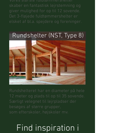
Vores største fuldtømmershelter
skaber en fantastisk lejrstemning og
giver mulighed for op til 12 sovende.
Det 3-fløjede fuldtømmershelter er
elsket af bl.a. spejdere og foreninger.
Rundshelter (NST, Type 8)
Rundshelteret har en diameter på hele
12 meter og plads til op til 35 sovende.
Særligt velegnet til lejrpladser der
besøges af større grupper,
som efterskoler, højskoler mv.
Find inspiration i