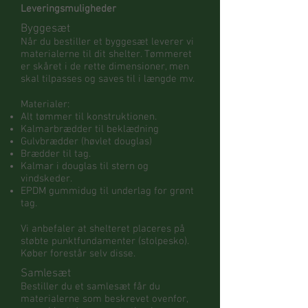
Leveringsmuligheder
Byggesæt
Når du bestiller et byggesæt
leverer vi
materialerne til dit shelter. Tømmeret
er skåret i de rette dimensioner, men
skal tilpasses og saves til i længde mv.
Materialer:
Alt tømmer til konstruktionen.
Kalmarbrædder til beklædning
Gulvbrædder (høvlet douglas)
B
rædder til tag.
Kalmar i douglas til stern og
vindskeder.
EPDM gummidug til underlag for grønt
tag.
Vi anbefaler at shelteret placeres på
støbte punktfundamenter (stolpesko).
Køber forestår selv disse.
Samlesæt
Bestiller du et samlesæt får du
materialerne som beskrevet ovenfor,