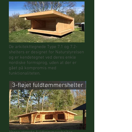
De arkitekttegnede Type 7.1 og 7.2-
shelters er designet for Naturstyrelsen
og er kendetegnet ved deres enkle
nordiske formsprog, uden at der er
gået på kompromis med
funktionaliteten.
3-fløjet fuldtømmershelter