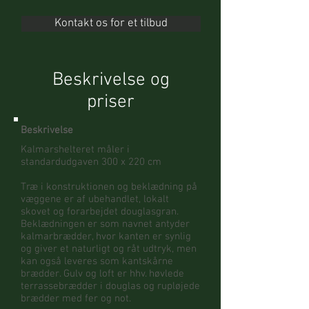
Kontakt os for et tilbud
Beskrivelse og
priser
Beskrivelse
Kalmarshelteret måler i
standardudgaven 300 x 220 cm
Træ i konstruktionen og beklædning på
væggene er af ubehandlet, lokalt
skovet og forarbejdet douglasgran.
Beklædningen er som navnet antyder
kalmarbrædder, hvor kanten er synlig
og giver et naturligt og råt udtryk, men
kan også leveres som kantskårne
brædder. Gulv og loft er hhv. høvlede
terrassebrædder i douglas og rupløjede
brædder med fer og not.