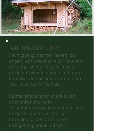
KALMARSHELTER
I et hyggeligt hjørne i haven, på
engen, ud til marken eller i skoven -
et kalmarshelter passer med sit
enkle udtryk ind mange steder og
kan blive den perfekte ramme om
familiens nære friluftsliv.
Kalmarshelteret er et enkelt og
prisvenligt alternativ
til fuldtømmershelteret og kan også
beklædes med kantskårne
brædder, så det får et mere
stringent og enkelt udtryk.