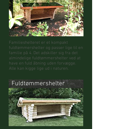
Familieshelteret er et kompakt
fuldtømmershelter og passer lige til en
familie på 4. Det adskiller sig fra det
almindelige fuldtømmershelter ved at
have en fuld åbning uden forvægge.
Alle kan kigge lige ud i naturen.
Fuldtømmershelter